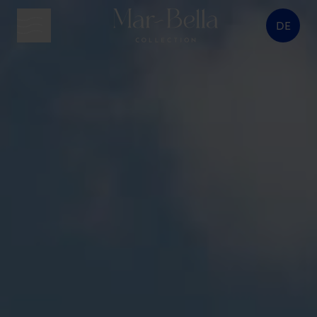
DE
Menütaste