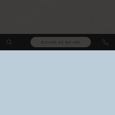
BUCHEN SIE BEI UNS
Nido High Season &
Autumn Offers 2026