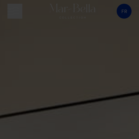
FR
bouton menu