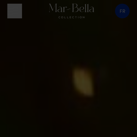
FR
bouton menu