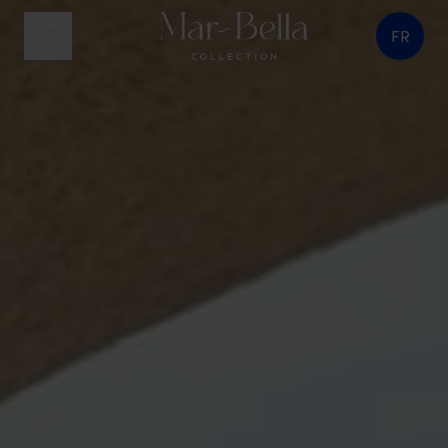
FR
bouton menu