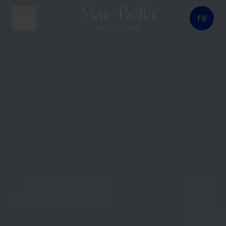
FR
bouton menu