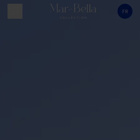
FR
bouton menu