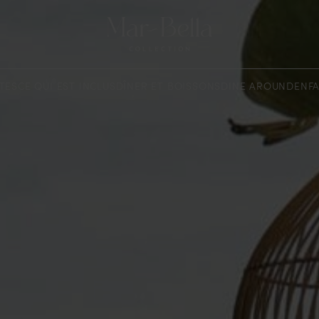
TES
CE QUI EST INCLUS
DÎNER ET BOISSONS
DINE AROUND
ENF