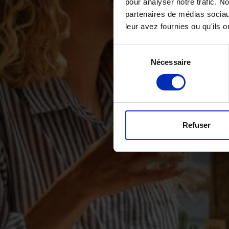
pour analyser notre trafic. N
partenaires de médias sociau
leur avez fournies ou qu'ils on
Sélection
Nécessaire
des
consentements
Refuser