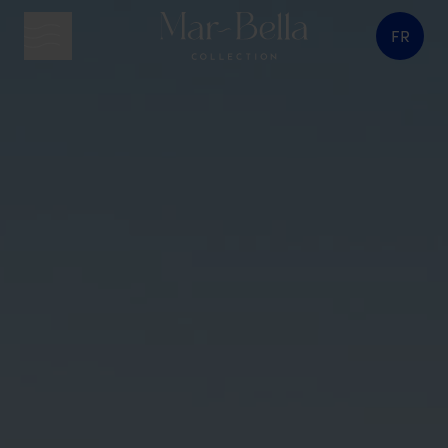
FR
bouton menu