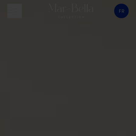
FR
bouton menu