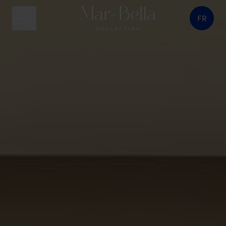
FR
bouton menu