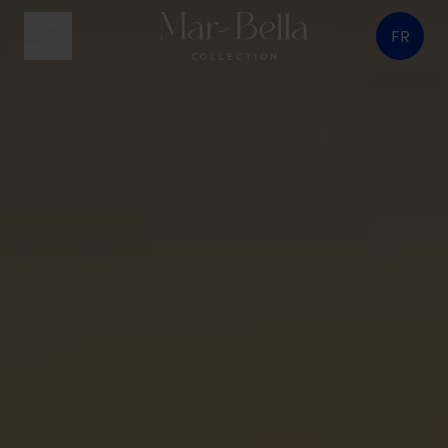
FR
bouton menu