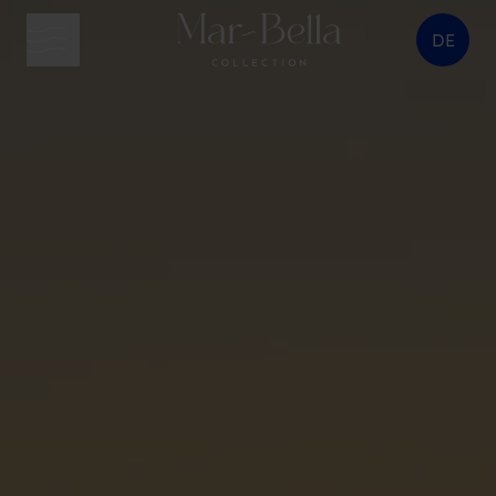
DE
Menütaste