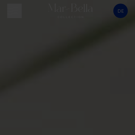
DE
Menütaste