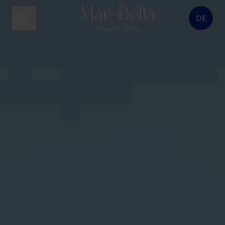
DE
Menütaste