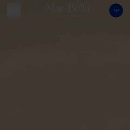
FR
bouton menu