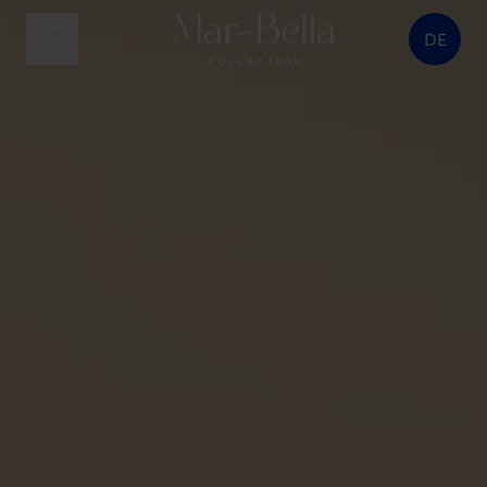
DE
Menütaste