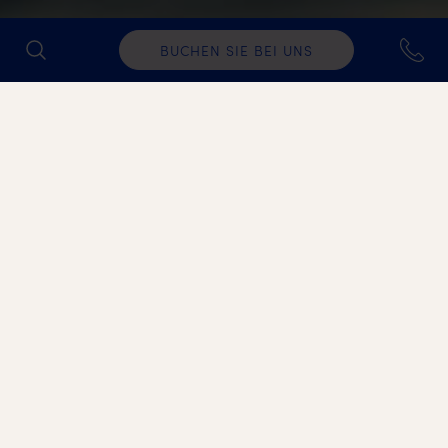
BUCHEN SIE BEI UNS
ELIX
Die Zeit über Elix
Ein ionisches Fünf-Sterne-Hideaway mit A-Listen-
Appeal: Elix ist ein Fünf-Sterne-Hideaway in einer