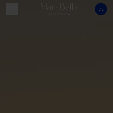
DE
Menütaste