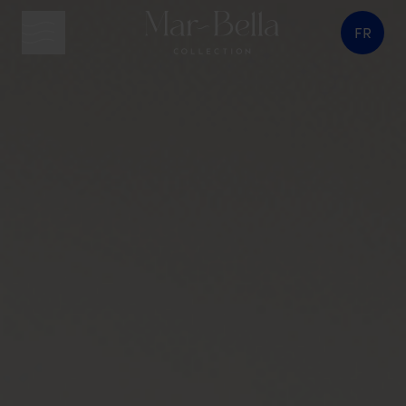
FR
bouton menu