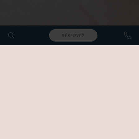
RÉSERVEZ
SEA VIEW
Family Room Swim Up
Invités: 4 / Taille: 38-40m2 / Vue sur la mer