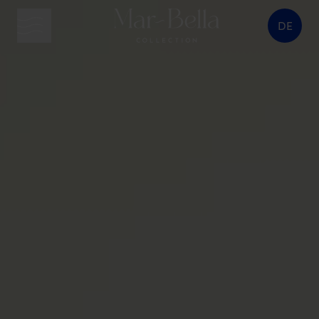
DE
Menütaste