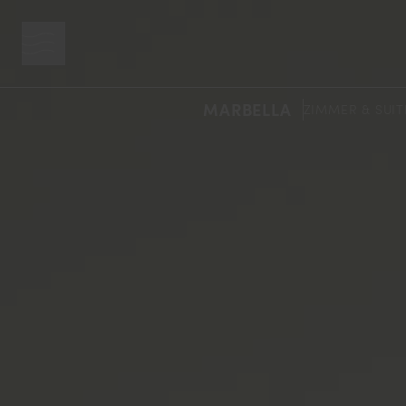
Menütaste
MARBELLA
ZIMMER & SUI