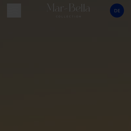
DE
Menütaste