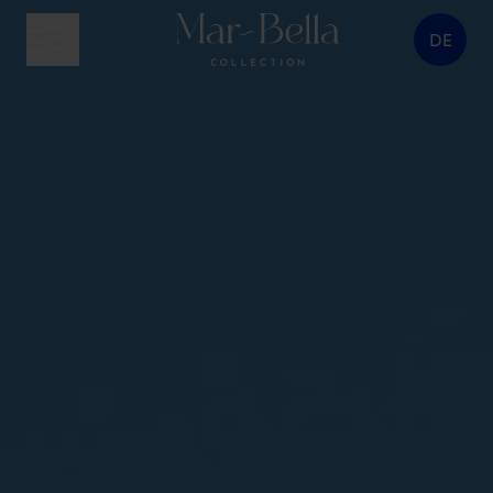
DE
Menütaste