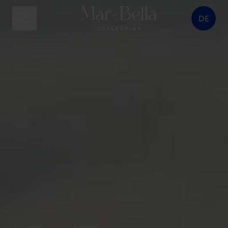
DE
Menütaste