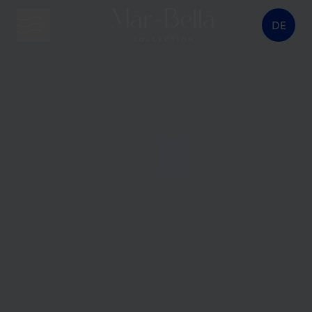
DE
Menütaste