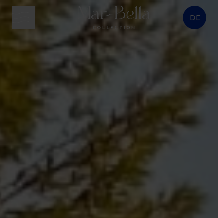
DE
Menütaste