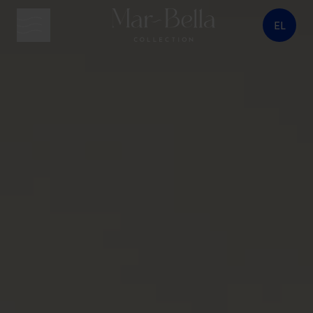
EL
κουμπί μενού