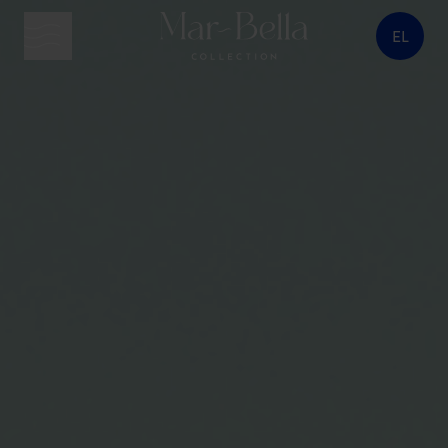
EL
κουμπί μενού