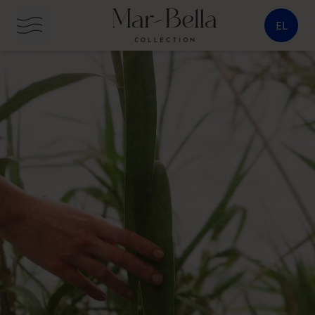
EL
Προβολή πλήρους οθόνης
κουμπί μενού