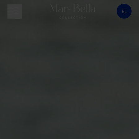
EL
κουμπί μενού