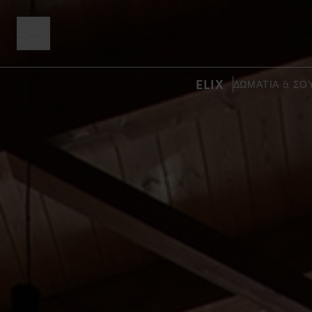
κουμπί μενού
ELIX
ΔΩΜΆΤΙΑ & ΣΟ