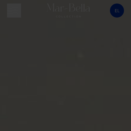
EL
κουμπί μενού