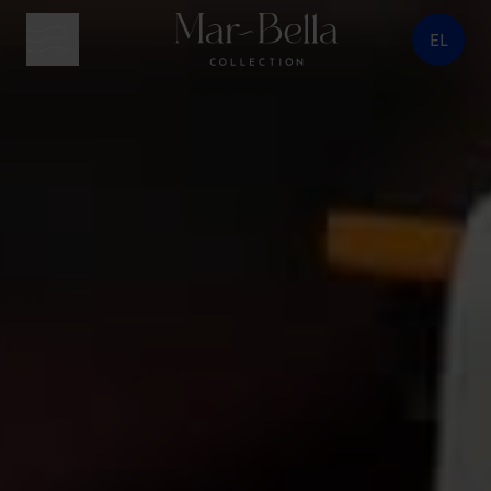
EL
κουμπί μενού