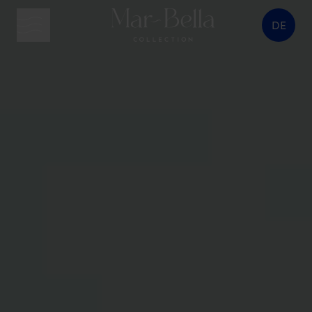
DE
Menütaste