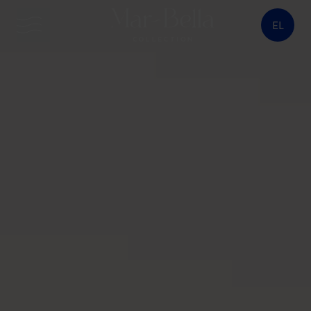
EL
κουμπί μενού