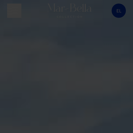
EL
κουμπί μενού