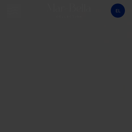
EL
κουμπί μενού