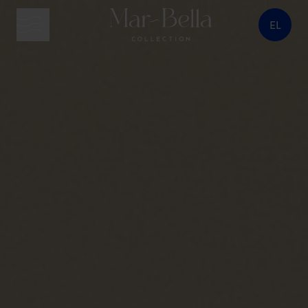
EL
κουμπί μενού