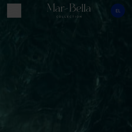
EL
κουμπί μενού